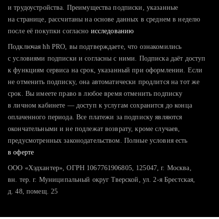
тратите много времени на поиск и вручную поднимаете
и трудоустройства. Преимущества подписки, указанные
резюме
на странице, рассчитаны на основе данных в среднем в неделю
после её покупки согласно
хотите сравнить себя с конкурентами и оценить шансы
исследованию
Подключая hh PRO, вы подтверждаете, что ознакомились
с условиями подписки и согласны с ними. Подписка даёт доступ
к функциям сервиса на срок, указанный при оформлении. Если
не отменить подписку, она автоматически продлится на тот же
срок. Вы имеете право в любое время отменить подписку
в личном кабинете — доступ к услугам сохранится до конца
оплаченного периода. Все платежи за подписку являются
окончательными и не подлежат возврату, кроме случаев,
предусмотренных законодательством. Полные условия есть
в оферте
ООО «Хэдхантер», ОГРН 1067761906805, 125047, г. Москва,
вн. тер. г. Муниципальный округ Тверской, ул. 2-я Брестская,
д. 48, помещ. 25