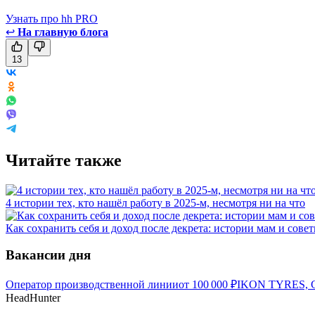
Узнать про hh PRO
↩
На главную блога
13
Читайте также
4 истории тех, кто нашёл работу в 2025-м, несмотря ни на что
Как сохранить себя и доход после декрета: истории мам и сове
Вакансии дня
Оператор производственной линии
от
100 000
₽
IKON TYRES, С
HeadHunter