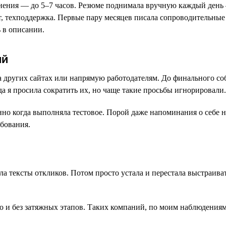
ьнения — до 5–7 часов. Резюме поднимала вручную каждый день 
, техподдержка. Первые пару месяцев писала сопроводительные
 в описании.
ий
на других сайтах или напрямую работодателям. До финального со
а я просила сократить их, но чаще такие просьбы игнорировали.
но когда выполняла тестовое. Порой даже напоминания о себе н
ебования.
ла тексты откликов. Потом просто устала и перестала выстраив
ро и без затяжных этапов. Таких компаний, по моим наблюдения