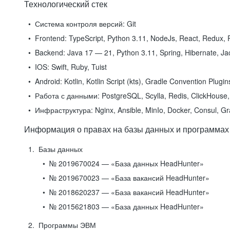
Технологический стек
Система контроля версий:
Git
Frontend:
TypeScript, Python 3.11, NodeJs, React, Redux, R
Backend:
Java 17 — 21, Python 3.11, Spring, Hibernate, Jac
IOS:
Swift, Ruby, Tuist
Android:
Kotlin, Kotlin Script (kts), Gradle Convention Plugi
Работа с данными:
PostgreSQL, Scylla, Redis, ClickHouse, 
Инфраструктура:
Nginx, Ansible, MinIo, Docker, Consul, G
Информация о правах на базы данных и программах
Базы данных
№ 2019670024 — «База данных HeadHunter»
№ 2019670023 — «База вакансий HeadHunter»
№ 2018620237 — «База вакансий HeadHunter»
№ 2015621803 — «База данных HeadHunter»
Программы ЭВМ