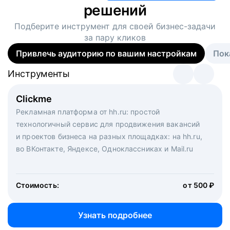
решений
Подберите инструмент для своей
бизнес-задачи
за пару кликов
Привлечь аудиторию по вашим настройкам
Пок
Инструменты
Инструменты
Инструменты
Виртуальный рекрутер
Clickme
Вакансия дня
Массовый подбор под ключ. Решите, сколько
Рекламная платформа от hh.ru: простой
Рекламный формат для вакансий на главной странице
кандидатов и когда вам нужно, и за дело возьмутся
технологичный сервис для продвижения вакансий
hh.ru. Увеличивает количество откликов
маркетологи, рекрутеры и проектные менеджеры
и проектов бизнеса на разных площадках: на hh.ru,
hh.ru с целым набором digital-инструментов
во ВКонтакте, Яндексе, Одноклассниках и Mail.ru
Стоимость:
от 200 000 ₽
Узнать подробнее
Стоимость:
от 500 ₽
Узнать подробнее
Узнать подробнее