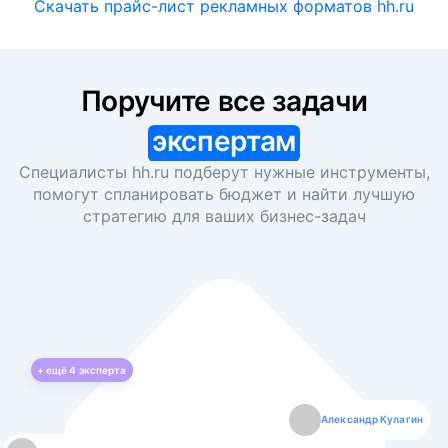
Скачать прайс-лист рекламных форматов hh.ru
Поручите все задачи
экспертам
Специалисты hh.ru подберут нужные инструменты,
помогут спланировать бюджет и найти лучшую
стратегию для ваших
бизнес-задач
+ ещё
4
эксперта
Екатерина Лазаренко
Александр Кулагин
Даниил Макаров
Борис Кашко
Юлия Изоитко