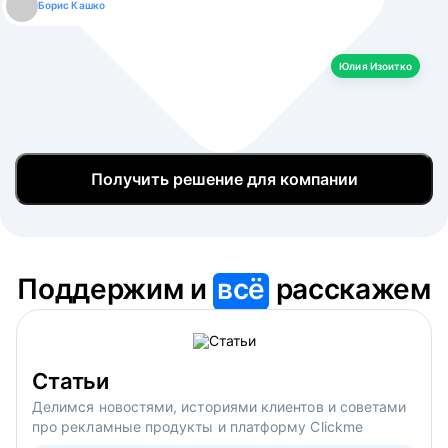
Борис Кашко
Юлия Изоитко
Александр Кулагин
Даниил Макаров
Екатерина Лазаренко
Юлия Изоитко
Получить решение для компании
Поддержим и
всё
расскажем
Статьи
Делимся новостями, историями клиентов и советами
про рекламные продукты и платформу Clickme