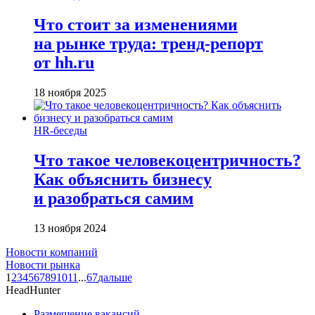
Что стоит за изменениями
на рынке труда: тренд-репорт
от hh.ru
18 ноября 2025
HR-беседы
Что такое человеко­центричность?
Как объяснить бизнесу
и разобраться самим
13 ноября 2024
Новости компаний
Новости рынка
1
2
3
4
5
6
7
8
9
10
11
...
67
дальше
HeadHunter
Размещение вакансий