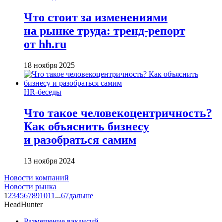
Что стоит за изменениями
на рынке труда: тренд-репорт
от hh.ru
18 ноября 2025
HR-беседы
Что такое человеко­центричность?
Как объяснить бизнесу
и разобраться самим
13 ноября 2024
Новости компаний
Новости рынка
1
2
3
4
5
6
7
8
9
10
11
...
67
дальше
HeadHunter
Размещение вакансий