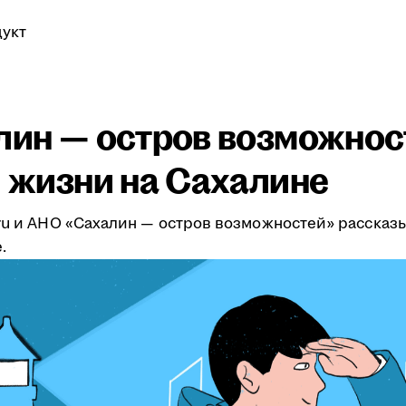
укт
алин — остров возможнос
и жизни на Сахалине
.ru и АНО «Сахалин — остров возможностей» рассказ
.