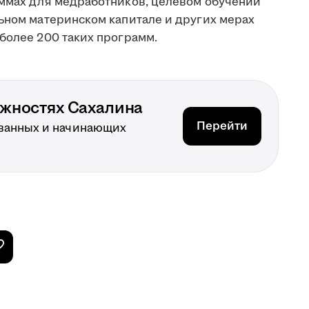
аммах для медработников, целевом обучении
льном материнском капитале и других мерах
более 200 таких программ.
ожностях Сахалина
Перейти
ванных и начинающих