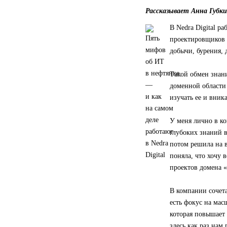
Рассказывает Анна Губки
В Nedra Digital р
проектировщиков 
добычи, бурения, 
Такой обмен знани
доменной области 
изучать ее и вника
У меня лично в к
глубоких знаний в
потом решила на в
поняла, что хочу 
проектов домена 
В компании сочета
есть фокус на ма
которая повышает 
здесь как раз нам