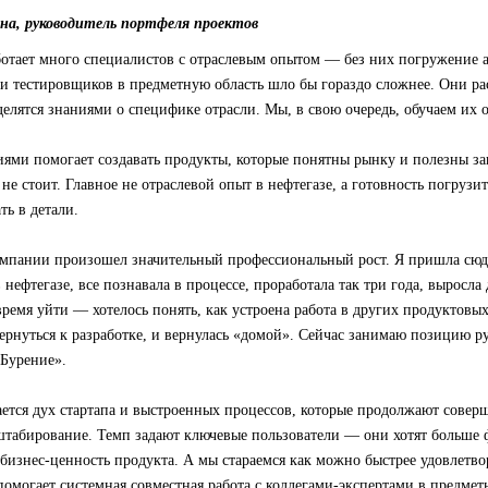
на, руководитель портфеля проектов
аботает много специалистов с отраслевым опытом — без них погружение 
и тестировщиков в предметную область шло бы гораздо сложнее. Они ра
делятся знаниями о специфике отрасли. Мы, в свою очередь, обучаем их 
ями помогает создавать продукты, которые понятны рынку и полезны за
не стоит. Главное не отраслевой опыт в нефтегазе, а готовность погрузит
ть в детали.
омпании произошел значительный профессиональный рост. Я пришла сюд
 нефтегазе, все познавала в процессе, проработала так три года, выросла
ремя уйти — хотелось понять, как устроена работа в других продуктовых
вернуться к разработке, и вернулась «домой». Сейчас занимаю позицию р
«Бурение».
ется дух стартапа и выстроенных процессов, которые продолжают соверше
сштабирование. Темп задают ключевые пользователи — они хотят больше
бизнес-ценность продукта. А мы стараемся как можно быстрее удовлетв
 помогает системная совместная работа с коллегами-экспертами в предмет