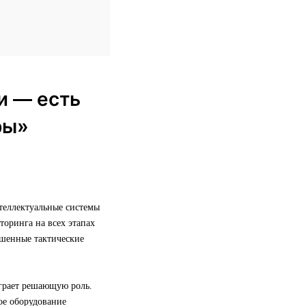
и — есть
ры»
теллектуальные системы
торинга на всех этапах
ешенные тактические
грает решающую роль.
кое оборудование