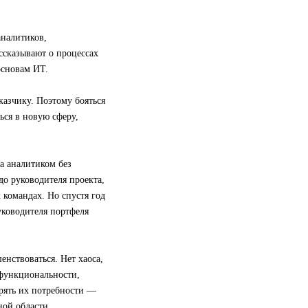
аналитиков,
ссказывают о процессах
основам ИТ.
казчику. Поэтому бояться
ься в новую сферу,
а аналитиком без
 до руководителя проекта,
 командах. Но спустя год
уководителя портфеля
нствоваться. Нет хаоса,
 функциональности,
орять их потребности —
ной области.