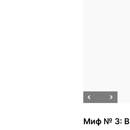
/
Миф № 3: В