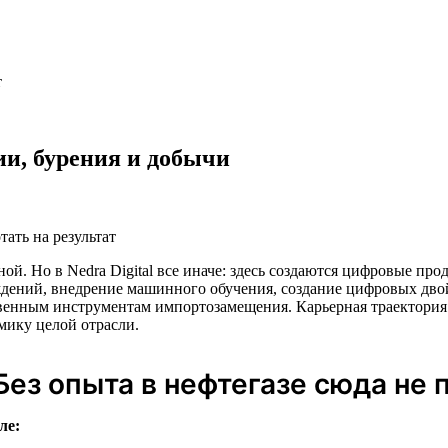
т
и, бурения и добычи
тать на результат
ной. Но в Nedra Digital все иначе: здесь создаются цифровые пр
дений, внедрение машинного обучения, создание цифровых дво
енным инструментам импортозамещения. Карьерная траектория 
мику целой отрасли.
Без опыта в нефтегазе сюда не 
ле: